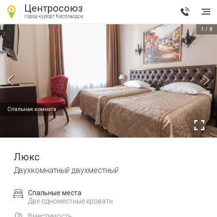
Центросоюз
город-курорт
Кисловодск
1
/
8
Спальная комната
Люкс
Двухкомнатный двухместный
Спальные места
Две одноместные кровати
Вместимость