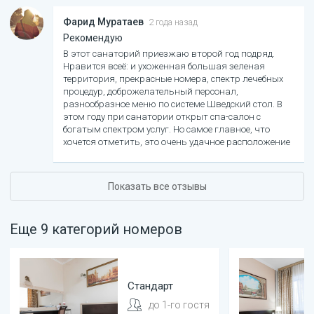
Фарид Муратаев
2 года назад
Рекомендую
В этот санаторий приезжаю второй год подряд.
Нравится всеё: и ухоженная большая зеленая
территория, прекрасные номера, спектр лечебных
процедур, доброжелательный персонал,
разнообразное меню по системе Шведский стол. В
этом году при санатории открыт спа-салон с
богатым спектром услуг. Но самое главное, что
хочется отметить, это очень удачное расположение
санатория, прямо в парке. Очень понравился
отдых!
Показать все отзывы
Еще
9
категорий
номеров
Стандарт
до
1
-го гостя