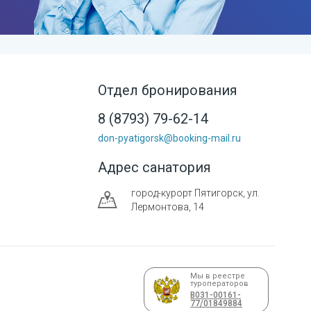
Отдел бронирования
8 (8793) 79-62-14
don-pyatigorsk@booking-mail.ru
Адрес санатория
город-курорт
Пятигорск
,
ул.
Лермонтова, 14
Мы в реестре
туроператоров
В031-00161-
77/01849884