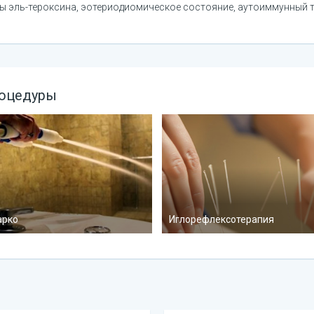
ы эль-тероксина, эотериодиомическое состояние, аутоиммунный 
роцедуры
рко
Иглорефлексотерапия