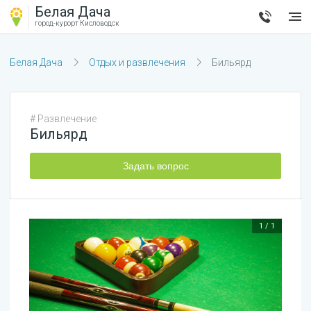
Белая Дача
город-курорт
Кисловодск
Белая Дача
Отдых и развлечения
Бильярд
#
Развлечение
Бильярд
Задать вопрос
1
/
1