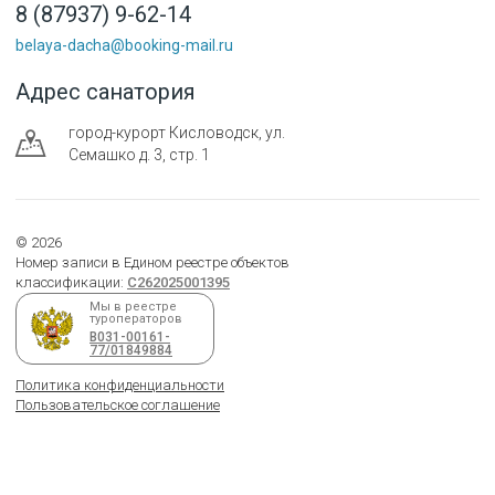
8 (87937) 9-62-14
belaya-dacha@booking-mail.ru
Адрес санатория
город-курорт
Кисловодск
,
ул.
Семашко д. 3, стр. 1
©
2026
Номер записи в Едином реестре объектов
классификации:
С262025001395
Мы в реестре
туроператоров
В031-00161-
77/01849884
Политика конфиденциальности
Пользовательское соглашение