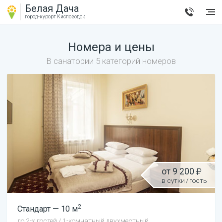
Белая Дача
город-курорт
Кисловодск
Номера и цены
В санатории 5 категорий номеров
от
9 200
в сутки
/
гость
2
Стандарт
—
10
м
до
2
-х гостей
/
1-комнатный двухместный