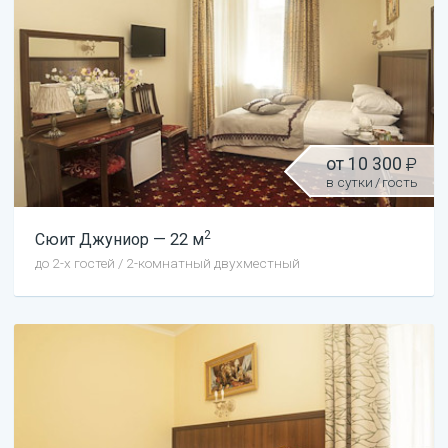
от
10 300
в сутки
/
гость
2
Сюит
Джуниор
—
22
м
до
2
-х гостей
/
2-комнатный двухместный