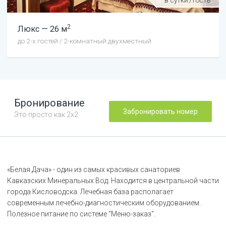
в сутки
/
гость
2
Люкс
—
26
м
до
2
-х гостей
/
2-комнатный двухместный
Бронирование
Забронировать номер
Это просто как 2х2
«Белая Дача» - один из самых красивых санаториев
Кавказских Минеральных Вод. Находится в центральной части
города Кисловодска. Лечебная база располагает
современным лечебно-диагностическим оборудованием.
Полезное питание по системе "Меню-заказ".