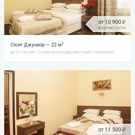
от
10 900
в сутки
/
гость
2
Сюит
Джуниор
—
22
м
до
2
-х гостей
/
2-комнатный двухместный с балконом
от
11 500