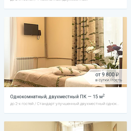
от
9 800
в сутки
/
гость
2
Однокомнатный, двухместный ПК
—
15
м
до
2
-х гостей
/
Стандарт улучшенный двухместный однокомнатный первая категория