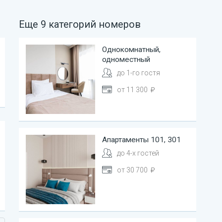
Еще
9
категорий
номеров
Однокомнатный,
одноместный
до
1
-го гостя
от
11 300
Апартаменты
101, 301
до
4
-х гостей
от
30 700