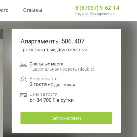
8 (87937) 9-62-14
ото
Отзывы
Служба бронирования
Апартаменты
506, 407
Трехкомнатный, двухместный
Спальные места
1 двуспальная кровать (double)
Вместимость
2
гостя
+
2
доп. места
Цена за гостя
от
34 700
в сутки
Забронировать