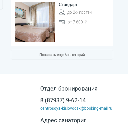
Стандарт
до
2
-х гостей
от
7 600
Показать еще
6
категорий
Отдел бронирования
8 (87937) 9-62-14
centrosoyz-kislovodsk@booking-mail.ru
Адрес санатория