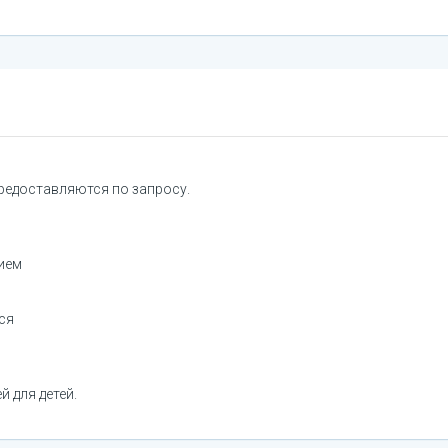
предоставляются по запросу.
нием
ся
й для детей.