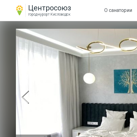
Центросоюз
О санатории
город-курорт
Кисловодск