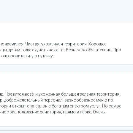
 понравился. Чистая, ухоженная территория. Хорошее
цы, детям тоже скучать не дают. Вернёмся обязательно. Про
ли оздоровительную путёвку.
д. Нравится всеё: и ухоженная большая зеленая территория,
ур, доброжелательный персонал, разнообразное меню по
атории открыт спа-салон с богатым спектром услуг. Но самое
ачное расположение санатория, прямо в парке. Очень