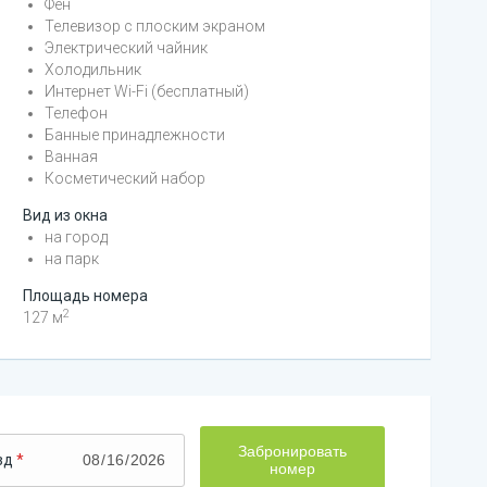
Фен
Телевизор с плоским экраном
Электрический чайник
Холодильник
Интернет Wi-Fi (бесплатный)
Телефон
Банные принадлежности
Ванная
Косметический набор
Вид из окна
на город
на парк
Площадь номера
2
127
м
Забронировать
зд
номер