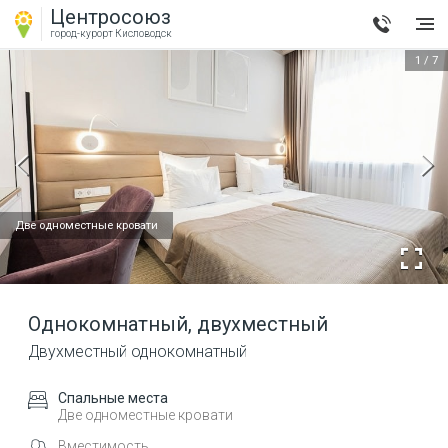
Центросоюз
город-курорт
Кисловодск
1
/
7
Две одноместные кровати
Однокомнатный, двухместный
Двухместный однокомнатный
Спальные места
Две одноместные кровати
Вместимость