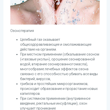
Озонотерапия
Целебный газ оказывает
общеоздоравливающее и омолаживающее
действие на организм.
При местном применении (обкалывание озоном
(«газовые уколы»), орошение озонированной
водой, втирание озонированногомасла),
многообразие лечебных эффектов озона
связано с его способностью убивать все виды
бактерий, вирусов,
грибков и простейших микроорганизмов;
происходит образование и прорастание новых
капилляров.
При системном применении (внутривенное
введение, ректальные инсуфляции), озон
улучшает проникание