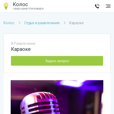
Колос
город-курорт
Кисловодск
Колос
Отдых и развлечения
Караоке
#
Развлечение
Караоке
Задать вопрос