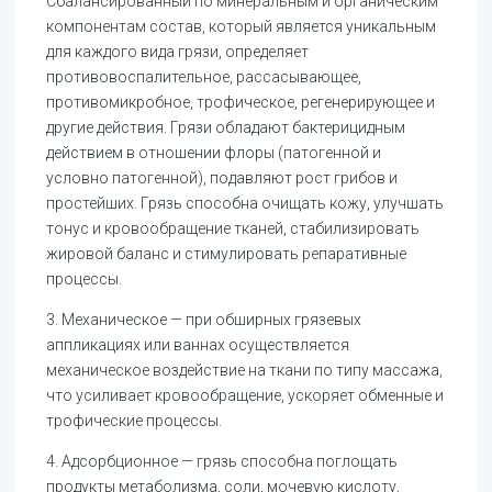
Сбалансированный по минеральным и органическим
компонентам состав, который является уникальным
для каждого вида грязи, определяет
противовоспалительное, рассасывающее,
противомикробное, трофическое, регенерирующее и
другие действия. Грязи обладают бактерицидным
действием в отношении флоры (патогенной и
условно патогенной), подавляют рост грибов и
простейших. Грязь способна очищать кожу, улучшать
тонус и кровообращение тканей, стабилизировать
жировой баланс и стимулировать репаративные
процессы.
3. Механическое — при обширных грязевых
аппликациях или ваннах осуществляется
механическое воздействие на ткани по типу массажа,
что усиливает кровообращение, ускоряет обменные и
трофические процессы.
4. Адсорбционное — грязь способна поглощать
продукты метаболизма, соли, мочевую кислоту,