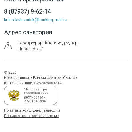
8 (87937) 9-62-14
kolos-kislovodsk@booking-mail.ru
Адрес санатория
город-курорт
Кисловодск
,
пер,
Яновского,7
©
2026
Номер записи в Едином реестре объектов
классификации:
С262025001314
Мы в реестре
туроператоров
В031-00161-
77/01849884
Политика конфиденциальности
Пользовательское соглашение