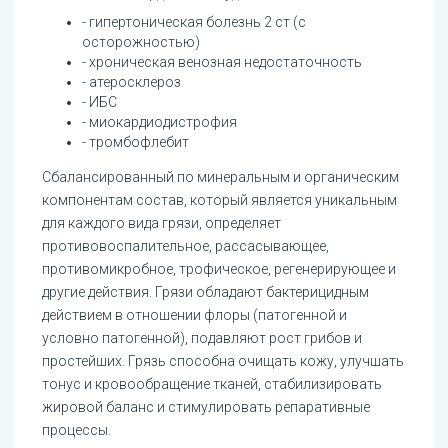
- гипертоническая болезнь 2 ст (с
осторожностью)
- хроническая венозная недостаточность
- атеросклероз
- ИБС
- миокардиодистрофия
- тромбофлебит
Сбалансированный по минеральным и органическим
компонентам состав, который является уникальным
для каждого вида грязи, определяет
противовоспалительное, рассасывающее,
противомикробное, трофическое, регенерирующее и
другие действия. Грязи обладают бактерицидным
действием в отношении флоры (патогенной и
условно патогенной), подавляют рост грибов и
простейших. Грязь способна очищать кожу, улучшать
тонус и кровообращение тканей, стабилизировать
жировой баланс и стимулировать репаративные
процессы.