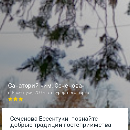
Санаторий
«
им. Сеченова
»
г.
Ессентуки
,
200 м. от курортного парка
Сеченова Ессентуки: познайте
добрые традиции гостеприимства