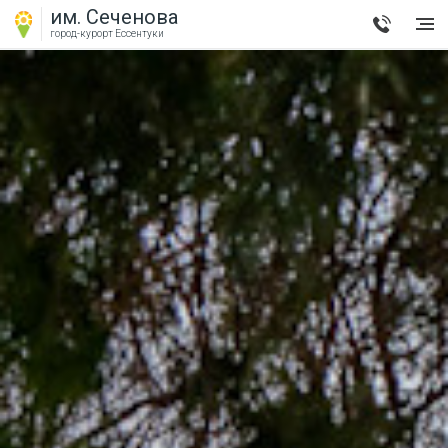
им. Сеченова
город-курорт
Ессентуки