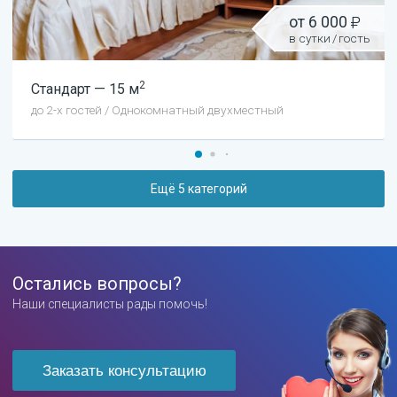
от
6 000
в сутки
/
гость
2
Стандарт
—
15
м
до
2
-х гостей
/
Однокомнатный двухместный
Ещё
5
категорий
Остались вопросы?
Наши специалисты рады помочь!
Заказать консультацию