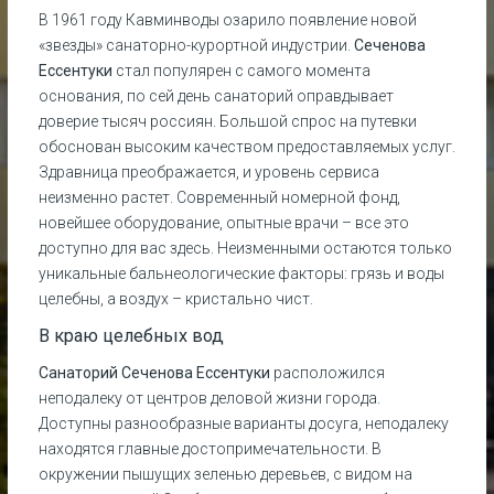
В 1961 году Кавминводы озарило появление новой
«звезды» санаторно-курортной индустрии.
Сеченова
Ессентуки
стал популярен с самого момента
основания, по сей день санаторий оправдывает
доверие тысяч россиян. Большой спрос на путевки
обоснован высоким качеством предоставляемых услуг.
Здравница преображается, и уровень сервиса
неизменно растет. Современный номерной фонд,
новейшее оборудование, опытные врачи – все это
доступно для вас здесь. Неизменными остаются только
уникальные бальнеологические факторы: грязь и воды
целебны, а воздух – кристально чист.
В краю целебных вод
Санаторий Сеченова Ессентуки
расположился
неподалеку от центров деловой жизни города.
Доступны разнообразные варианты досуга, неподалеку
находятся главные достопримечательности. В
окружении пышущих зеленью деревьев, с видом на