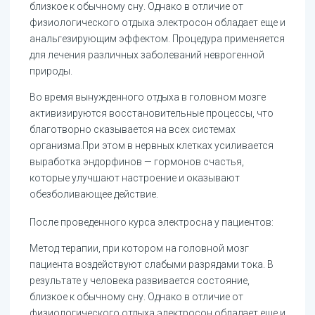
близкое к обычному сну. Однако в отличие от
физиологического отдыха электросон обладает еще и
анальгезирующим эффектом. Процедура применяется
для лечения различных заболеваний неврогенной
природы.
Во время вынужденного отдыха в головном мозге
активизируются восстановительные процессы, что
благотворно сказывается на всех системах
организма.При этом в нервных клетках усиливается
выработка эндорфинов — гормонов счастья,
которые улучшают настроение и оказывают
обезболивающее действие.
После проведенного курса электросна у пациентов:
Метод терапии, при котором на головной мозг
пациента воздействуют слабыми разрядами тока. В
результате у человека развивается состояние,
близкое к обычному сну. Однако в отличие от
физиологического отдыха электросон обладает еще и