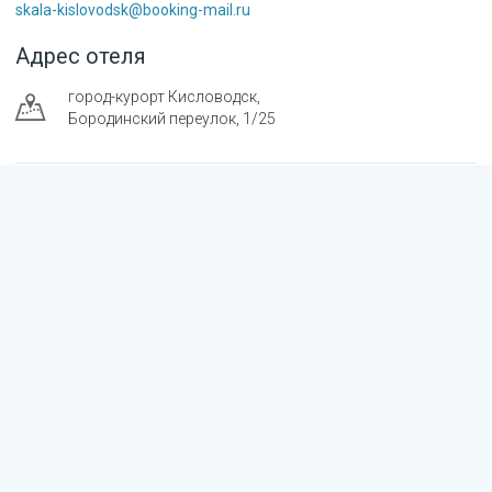
skala-kislovodsk@booking-mail.ru
Адрес отеля
город-курорт
Кисловодск
,
Бородинский переулок, 1/25
©
2026
Номер записи в Едином реестре объектов
классификации:
С262024012378
Мы в реестре
туроператоров
В031-00161-
77/01849884
Политика конфиденциальности
Пользовательское соглашение