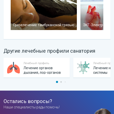
Грязелечение тамбуканской грязью
ЭКГ-Электрокард
Другие лечебные профили санатория
Лечебный профиль
Лечебный про
Лечение органов
Лечение не
дыхания, лор-органов
системы
Остались вопросы?
Наши специалисты рады помочь!