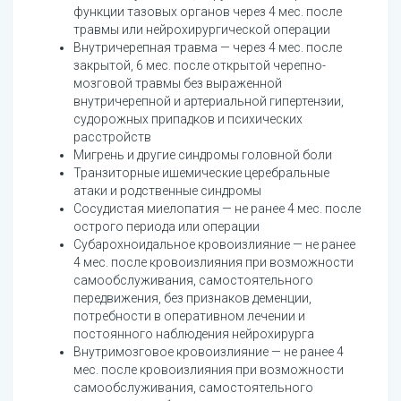
функции тазовых органов через 4 мес. после
травмы или нейрохирургической операции
Внутричерепная травма — через 4 мес. после
закрытой, 6 мес. после открытой черепно-
мозговой травмы без выраженной
внутричерепной и артериальной гипертензии,
судорожных припадков и психических
расстройств
Мигрень и другие синдромы головной боли
Транзиторные ишемические церебральные
атаки и родственные синдромы
Сосудистая миелопатия — не ранее 4 мес. после
острого периода или операции
Субарохноидальное кровоизлияние — не ранее
4 мес. после кровоизлияния при возможности
самообслуживания, самостоятельного
передвижения, без признаков деменции,
потребности в оперативном лечении и
постоянного наблюдения нейрохирурга
Внутримозговое кровоизлияние — не ранее 4
мес. после кровоизлияния при возможности
самообслуживания, самостоятельного