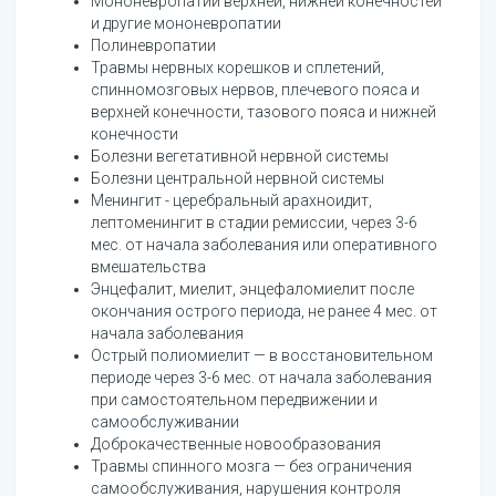
Мононевропатии верхней, нижней конечностей
и другие мононевропатии
Полиневропатии
Травмы нервных корешков и сплетений,
спинномозговых нервов, плечевого пояса и
верхней конечности, тазового пояса и нижней
конечности
Болезни вегетативной нервной системы
Болезни центральной нервной системы
Менингит - церебральный арахноидит,
лептоменингит в стадии ремиссии, через 3-6
мес. от начала заболевания или оперативного
вмешательства
Энцефалит, миелит, энцефаломиелит после
окончания острого периода, не ранее 4 мес. от
начала заболевания
Острый полиомиелит — в восстановительном
периоде через 3-6 мес. от начала заболевания
при самостоятельном передвижении и
самообслуживании
Доброкачественные новообразования
Травмы спинного мозга — без ограничения
самообслуживания, нарушения контроля