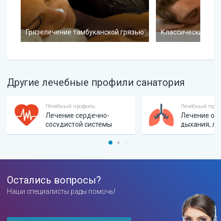
Грязелечение тамбуканской грязью
Классический ма
Другие лечебные профили санатория
Лечебный профиль
Лечебный про
Лечение сердечно-
Лечение ор
сосудистой системы
дыхания, ло
Остались вопросы?
Наши специалисты рады помочь!