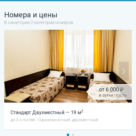
Номера и цены
В санатории 2 категории номеров
от
6 000
в сутки
/
гость
2
Стандарт
Двухместный
—
19
м
до
3
-х гостей
/
Однокомнатный, двухместный