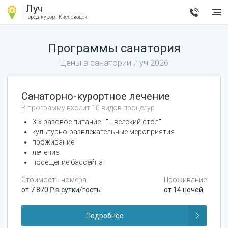
Луч
город-курорт
Кисловодск
Программы санатория
Цены в санатории
Луч
2026
Санаторно-курортное лечение
В программу входит 10 видов процедур
3-х разовое питание - "шведский стол"
культурно-развлекательные мероприятия
проживание
лечение
посещение бассейна
Стоимость номера
Проживание
от
7 870
в сутки/гость
от
14
ночей
Подробнее