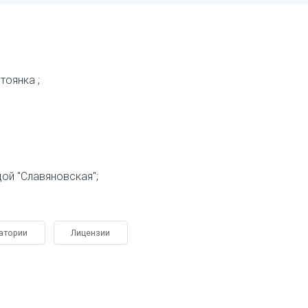
стоянка
ой "Славяновская"
атории
Лицензии