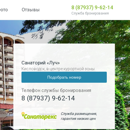
8 (87937) 9-62-14
ото
Отзывы
Служба бронирования
Санаторий «Луч»
Кисловодск
,
в центре курортной зоны
Подобрать номер
Телефон службы бронирования
8 (87937) 9-62-14
Служба размещения,
гарантия низких цен