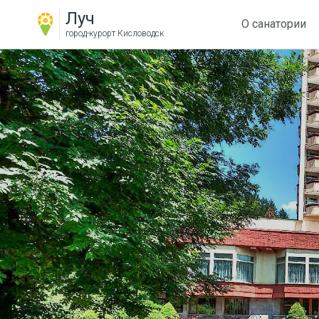
Луч
О санатории
город-курорт
Кисловодск