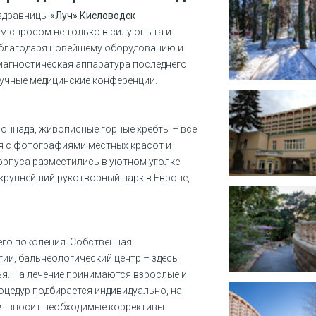
 здравницы
«Луч» Кисловодск
м спросом не только в силу опыта и
 благодаря новейшему оборудованию и
иагностическая аппаратура последнего
аучные медицинские конференции.
оннада, живописные горные хребты – все
 с фотографиями местных красот и
рпуса разместились в уютном уголке
 крупнейший рукотворный парк в Европе,
го поколения. Собственная
ии, бальнеологический центр – здесь
ья. На лечение принимаются взрослые и
роцедур подбирается индивидуально, на
ч вносит необходимые коррективы.