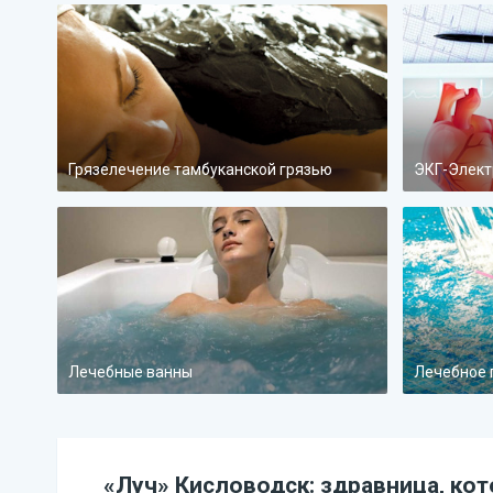
Грязелечение тамбуканской грязью
ЭКГ-Элект
Лечебные ванны
Лечебное 
«Луч» Кисловодск: здравница, кот