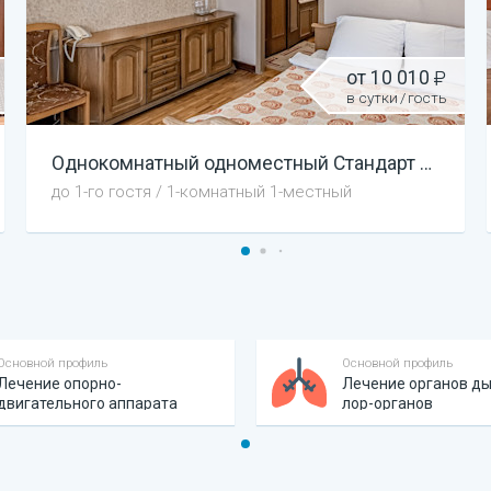
от
10 010
в сутки
/
гость
2
2
Повышенной комфортности "1 корпус"
Однокомнатный
одноместный Стандарт
—
19
м
—
19
м
до
1
-го гостя
/
1-комнатный 1-местный
Основной профиль
Основной профиль
Лечение опорно-
Лечение органов ды
двигательного аппарата
лор-органов