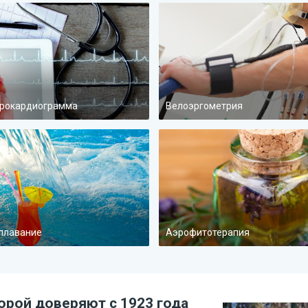
рокардиограмма
Велоэргометрия
плавание
Аэрофитотерапия
орой доверяют с 1923 года