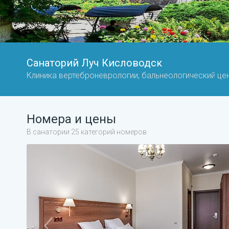
Санаторий Луч Кисловодск
Клиника вертеброневрологии, бальнеологический це
Номера и цены
В санатории 25 категорий номеров