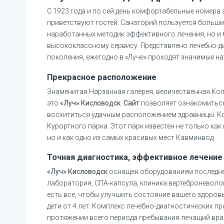
С 1923 года и по сей день комфортабельные номера
приветствуют гостей. Санаторий пользуется больши
наработанных методик эффективного лечения, но и
высококлассному сервису. Представлено лечебно-д
поколения, ежегодно в «Луче» проходят значимые н
Прекрасное расположение
Знаменитая Нарзанная галерея, величественная Кол
это
«Луч» Кисловодск. Сайт
позволяет ознакомиться
восхититься удачным расположением здравницы. Ко
Курортного парка. Этот парк известен не только как
но и как одно из самых красивых мест Кавминвод.
Точная диагностика, эффективное лечение
«Луч» Кисловодск
оснащен оборудованием последне
лаборатория, СПА-капсула, клиника вертеброневолог
есть все, чтобы улучшить состояние вашего здоров
дети от 4 лет. Комплекс лечебно-диагностических п
протяжении всего периода пребывания лечащий вра