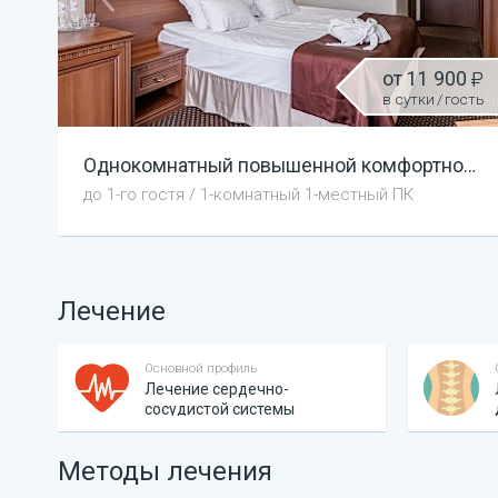
от
11 900
в сутки
/
гость
Однокомнатный повышенной комфортности
до
1
-го гостя
/
1-комнатный 1-местный ПК
Лечение
Основной профиль
Лечение сердечно-
сосудистой системы
Методы лечения