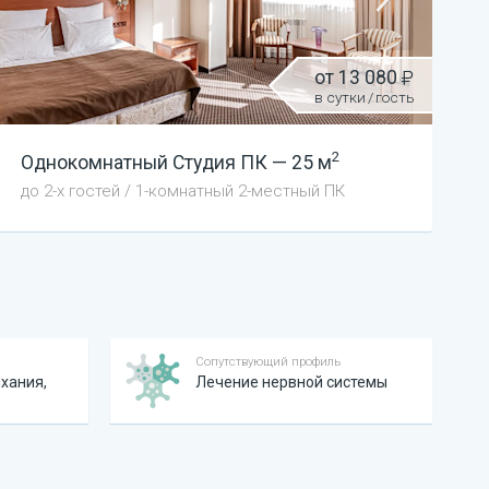
от
13 080
в сутки
/
гость
2
Однокомнатный
Студия ПК
—
25
м
до
2
-х гостей
/
1-комнатный 2-местный ПК
Сопутствующий профиль
хания,
Лечение нервной системы