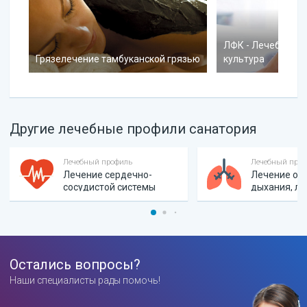
ЛФК - Лечебная ф
Грязелечение тамбуканской грязью
культура
Другие лечебные профили санатория
Лечебный профиль
Лечебный про
Лечение сердечно-
Лечение ор
сосудистой системы
дыхания, ло
Остались вопросы?
Наши специалисты рады помочь!