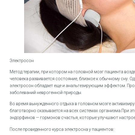
Электросон
Метод терапии, при котором на головной мозг пациента возд
человека развивается состояние, близкое к обычному сну. О
электросон обладает еще и анальгезирующим эффектом. Про
заболеваний неврогенной природы.
Во время вынужденного отдыха в головном мозге активизир
благотворно сказывается на всех системах организма.При эт
эндорфинов — гормонов счастья, которые улучшают настрое
После проведенного курса электросна у пациентов: