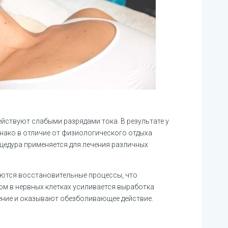
ействуют слабыми разрядами тока. В результате у
днако в отличие от физиологического отдыха
цедура применяется для лечения различных
уются восстановительные процессы, что
ом в нервных клетках усиливается выработка
ние и оказывают обезболивающее действие.