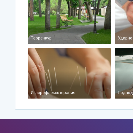
Терренкур
Ударно
Иглорефлексотерапия
Подвод