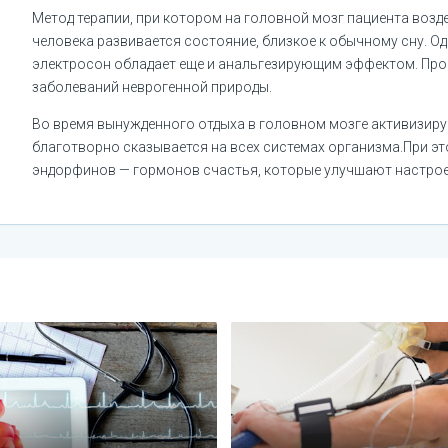
Метод терапии, при котором на головной мозг пациента возд
человека развивается состояние, близкое к обычному сну. О
электросон обладает еще и анальгезирующим эффектом. Про
заболеваний неврогенной природы.
Во время вынужденного отдыха в головном мозге активизир
благотворно сказывается на всех системах организма.При эт
эндорфинов — гормонов счастья, которые улучшают настрое