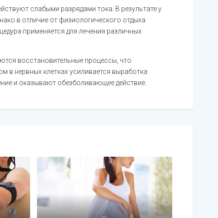
ействуют слабыми разрядами тока. В результате у
днако в отличие от физиологического отдыха
цедура применяется для лечения различных
уются восстановительные процессы, что
ом в нервных клетках усиливается выработка
ние и оказывают обезболивающее действие.