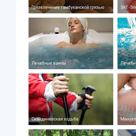
Грязелечение тамбуканской грязью
ЭКГ-Эл
Лечебные ванны
Лечебн
Скандинавская ходьба
Мануал